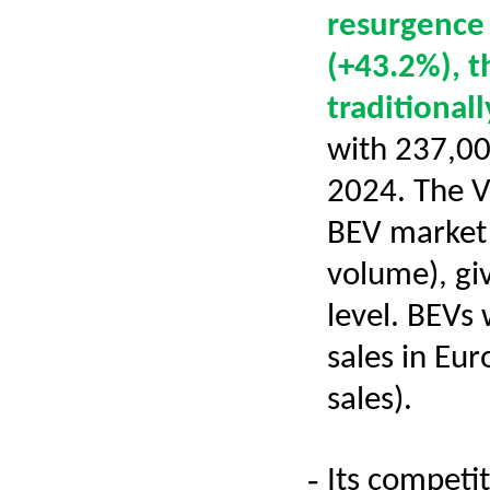
resurgence
(+43.2%), 
traditionall
with 237,00
2024. The 
BEV market 
volume), gi
level. BEVs
sales in Eur
sales).
-
Its competit