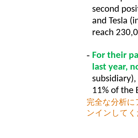
second posi
and Tesla (i
reach 230,0
-
For their p
last year, 
subsidiary)
11% of the 
完全な分析に
ンインしてく