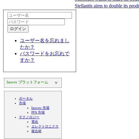
Stellantis aims to double its pro
ログイン
ユーザー名を忘れまし
たか？
パスワードをお忘れで
すか？
Inovev プラットフォーム
>
ポータル
市場
Inovev 市場
PFA 市場
テクノロジー
電化
エレクトロニクス
複合材