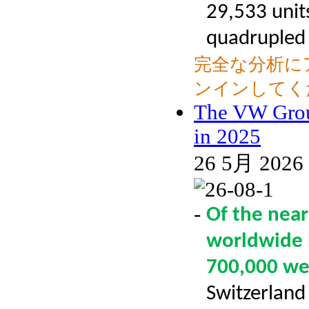
29,533 units
quadrupled i
完全な分析に
ンインしてく
The VW Grou
in 2025
26 5月 2026
-
Of the near
worldwide 
700,000 we
Switzerland