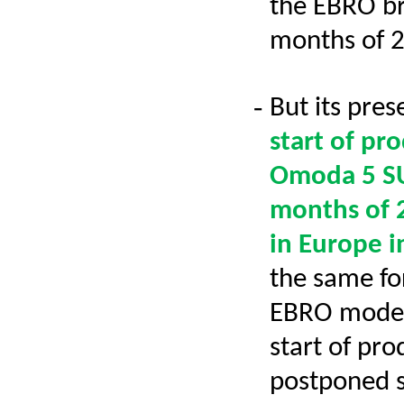
the EBRO bra
months of 2
-
But its pre
start of pr
Omoda
5 SU
months of 
in Europe i
the same fo
EBRO models
start of pr
postponed se