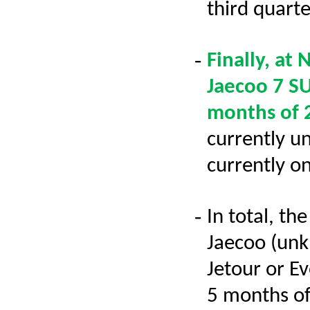
third quart
-
Finally, at
Jaecoo
7 SU
months of 
currently u
currently on
-
In total, t
Jaecoo
(unk
Jetour
or Ev
5 months of