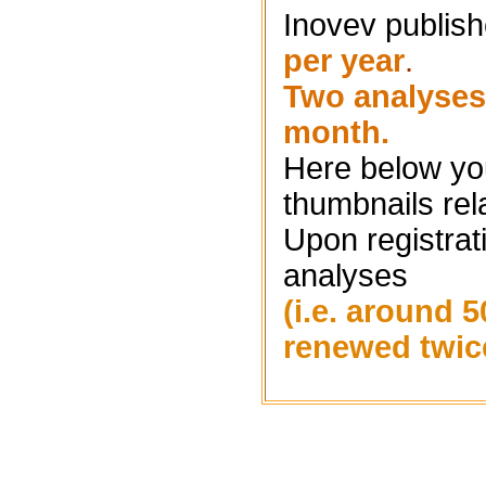
Inovev publis
per year
.
Two analyses 
month.
Here below you
thumbnails rel
Upon registrat
analyses
(i.e. around 5
renewed twic