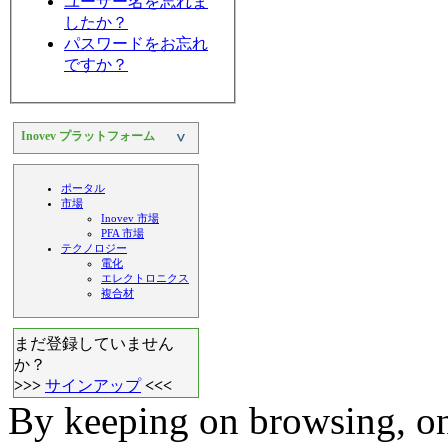
ユーザー名を忘れま
したか？
パスワードをお忘れ
ですか？
Inovev プラットフォーム
>
ポータル
市場
Inovev 市場
PFA 市場
テクノロジー
電化
エレクトロニクス
複合材
まだ登録していません
か？
>>>
サインアップ
<<<
By keeping on browsing, on 