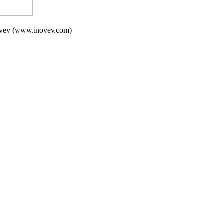
 Inovev (www.inovev.com)