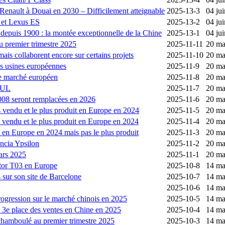
 Renault à Douai en 2030 – Difficilement atteignable
2025-13-3
04 ju
 et Lexus ES
2025-13-2
04 ju
depuis 1900 : la montée exceptionnelle de la Chine
2025-13-1
04 ju
u premier trimestre 2025
2025-11-11
20 ma
ais collaborent encore sur certains projets
2025-11-10
20 ma
es usines européennes
2025-11-9
20 ma
e marché européen
2025-11-8
20 ma
 VUL
2025-11-7
20 ma
008 seront remplacées en 2026
2025-11-6
20 ma
vendu et le plus produit en Europe en 2024
2025-11-5
20 ma
 vendu et le plus produit en Europe en 2024
2025-11-4
20 ma
en Europe en 2024 mais pas le plus produit
2025-11-3
20 ma
ancia Ypsilon
2025-11-2
20 ma
mars 2025
2025-11-1
20 ma
otor T03 en Europe
2025-10-8
14 ma
 sur son site de Barcelone
2025-10-7
14 ma
2025-10-6
14 ma
rogression sur le marché chinois en 2025
2025-10-5
14 ma
3e place des ventes en Chine en 2025
2025-10-4
14 ma
chamboulé au premier trimestre 2025
2025-10-3
14 ma