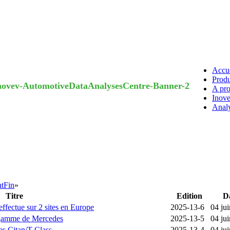
Accue
Produ
A pro
Inove
Anal
nt
Fin
»
Titre
Edition
D
effectue sur 2 sites en Europe
2025-13-6
04 ju
 gamme de Mercedes
2025-13-5
04 ju
es Citan/T Class
2025-13-4
04 ju