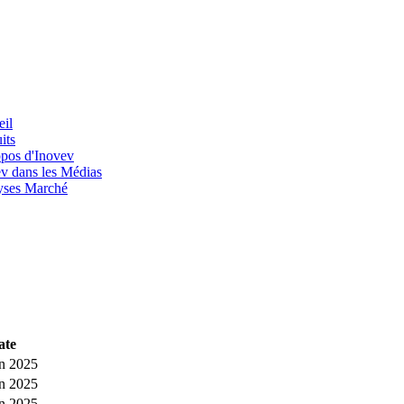
il
its
pos d'Inovev
v dans les Médias
yses Marché
ate
in 2025
in 2025
in 2025