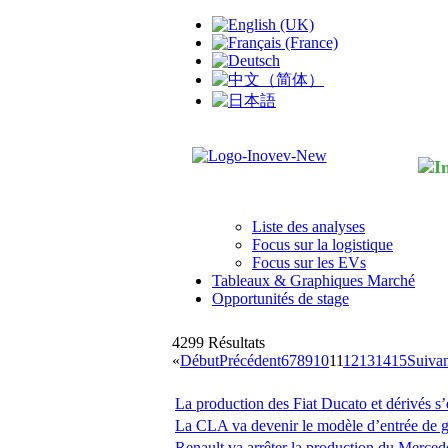
Liste des analyses
Focus sur la logistique
Focus sur les EVs
Tableaux & Graphiques Marché
Opportunités de stage
4299
Résultats
«
Début
Précédent
6
7
8
9
10
11
12
13
14
15
Suiva
La production des Fiat Ducato et dérivés s’
La CLA va devenir le modèle d’entrée de
Renault va arrêter la production du Merced