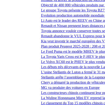
Objectif de 400 000 véhicules produits par
Le groupe Toyota présente les Toyota BZ7
Evolution production automobile mondiale 
Li Auto est le leader des REEV en Chine a
Renault et Nissan prennent leurs distances m
Toyota annonce vouloir conserver toutes s
Renault abandonne le VUL Express pour l
Kia veut investir le marché européen des
Plan produit Peugeot 2025-2028 : 208 et 2
Le Ford Puma est le modèle MHEV le plus 
La Toyota Yaris Cross est le F-HEV le plus
Le Volvo XC60 est le PHEV le plus vendu 
Les débuts très décevants de la nouvelle L
L’usine Stellantis de Luton a fermé le 31 
Stellantis arrête l’assemblage de la Leapm
Chery a démarré la production de véhicules
MG va produire des voitures en Europe
Les constructeurs chinois continuent leur p
La Wuling Hongguang Mini EV reprend la 
Le classement du Top 15 modèles chinois 