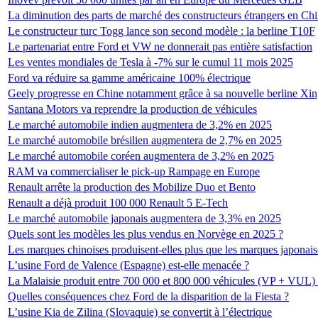
La diminution des parts de marché des constructeurs étrangers en Chi
Le constructeur turc Togg lance son second modèle : la berline T10F
Le partenariat entre Ford et VW ne donnerait pas entière satisfaction
Les ventes mondiales de Tesla à -7% sur le cumul 11 mois 2025
Ford va réduire sa gamme américaine 100% électrique
Geely progresse en Chine notamment grâce à sa nouvelle berline Xi
Santana Motors va reprendre la production de véhicules
Le marché automobile indien augmentera de 3,2% en 2025
Le marché automobile brésilien augmentera de 2,7% en 2025
Le marché automobile coréen augmentera de 3,2% en 2025
RAM va commercialiser le pick-up Rampage en Europe
Renault arrête la production des Mobilize Duo et Bento
Renault a déjà produit 100 000 Renault 5 E-Tech
Le marché automobile japonais augmentera de 3,3% en 2025
Quels sont les modèles les plus vendus en Norvège en 2025 ?
Les marques chinoises produisent-elles plus que les marques japonais
L’usine Ford de Valence (Espagne) est-elle menacée ?
La Malaisie produit entre 700 000 et 800 000 véhicules (VP + VUL) 
Quelles conséquences chez Ford de la disparition de la Fiesta ?
L’usine Kia de Zilina (Slovaquie) se convertit à l’électrique