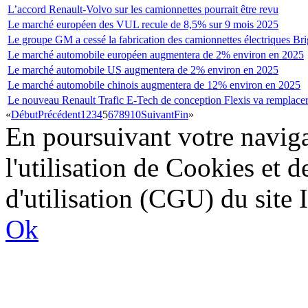
L’accord Renault-Volvo sur les camionnettes pourrait être revu
Le marché européen des VUL recule de 8,5% sur 9 mois 2025
Le groupe GM a cessé la fabrication des camionnettes électriques Br
Le marché automobile européen augmentera de 2% environ en 2025
Le marché automobile US augmentera de 2% environ en 2025
Le marché automobile chinois augmentera de 12% environ en 2025
Le nouveau Renault Trafic E-Tech de conception Flexis va remplacer 
«
Début
Précédent
1
2
3
4
5
6
7
8
9
10
Suivant
Fin
»
En poursuivant votre naviga
l'utilisation de Cookies et 
d'utilisation (CGU) du sit
Ok