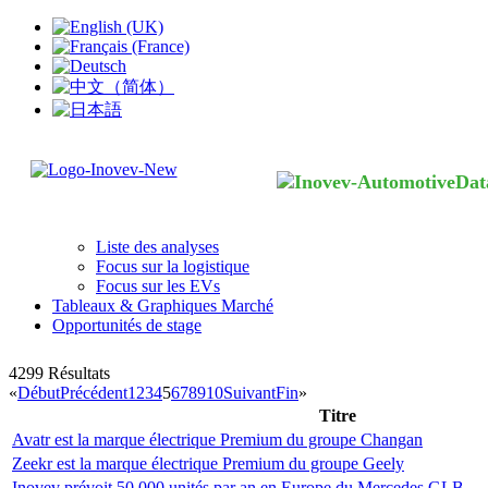
Liste des analyses
Focus sur la logistique
Focus sur les EVs
Tableaux & Graphiques Marché
Opportunités de stage
4299
Résultats
«
Début
Précédent
1
2
3
4
5
6
7
8
9
10
Suivant
Fin
»
Titre
Avatr est la marque électrique Premium du groupe Changan
Zeekr est la marque électrique Premium du groupe Geely
Inovev prévoit 50 000 unités par an en Europe du Mercedes GLB