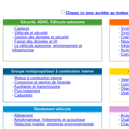
Cliquez ici pour accèder au moteur
Sécurité, ADAS, Véhicule autonome
-
Capteurs
-
Syst
-
Véhicule et sécurité
-
Syst
-
Gestion des données et sécurité
-
Chaî
-
Fusion des données et IA
-
Nouv
-
Le véhicule autonome, environnement et
-
Infr
infrastructure
-
Acti
-
Comp
Groupe motopropulseur à combustion interne
-
Moteur à combustion interne
-
Inte
-
Conversion et gestion de l'énergie
-
Comm
-
Auxiliaires et transmissions
-
Obje
-
Post-traitement
-
Usag
-
Carburants
Rendement véhicule
-
Allègement
-
Acou
-
Aérodynamique, frottements et acoustique
-
Quali
-
Réduction matière, empreinte environnementale
-
Chau